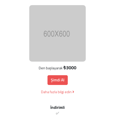
₺3000
Den başlayarak
Şimdi Al
Daha fazla bilgi edin
İndirimli
✅