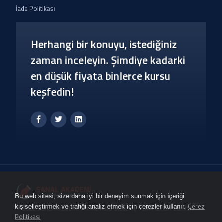
İade Politikası
Herhangi bir konuyu, istediğiniz
zaman inceleyin. Şimdiye kadarki
en düşük fiyata binlerce kursu
keşfedin!
Bu web sitesi, size daha iyi bir deneyim sunmak için içeriği
Çerez
kişiselleştirmek ve trafiği analiz etmek için çerezler kullanır.
© 2022 Sanal Akademi Online Kurs Sistemi, Tüm Hakları Saklıdır.
Politikası
Akademi