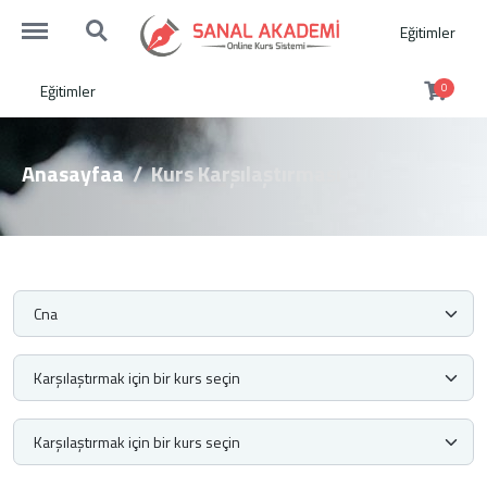
http://sanalakademi.demobul.com.tr/menu
http://sanalakademi.demobul.com.tr/search
Eğitimler
Eğitimler
0
Anasayfaa
Kurs Karşılaştırması