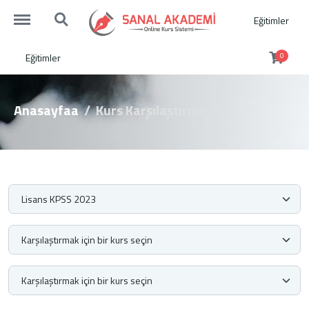
http://sanalakademi.demobul.com.tr/menu
http://sanalakademi.demobul.com.tr/search
Eğitimler
Eğitimler
0
Anasayfaa
Kurs Karşılaştırması