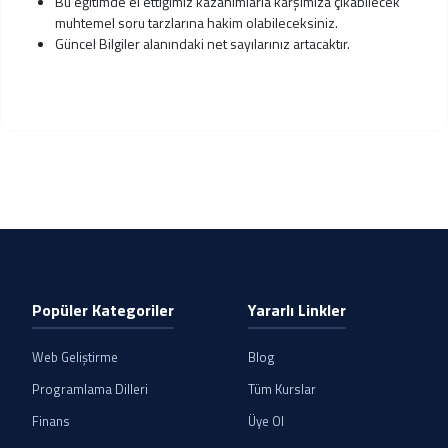
Bu eğitimde el ettiğimiz kazanımlarla karşımıza çıkabilecek
muhtemel soru tarzlarına hakim olabileceksiniz.
Güncel Bilgiler alanındaki net sayılarınız artacaktır.
Popüler Kategoriler
Yararlı Linkler
Web Geliştirme
Blog
Programlama Dilleri
Tüm Kurslar
Finans
Üye Ol