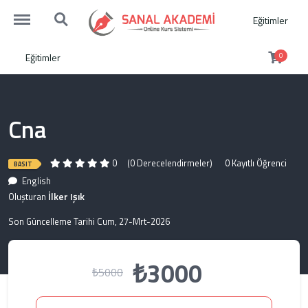
http://sanalakademi.demobul.com.tr/menu
http://sanalakademi.demobul.com.tr/search
Eğitimler
Eğitimler
0
Cna
0
(0 Derecelendirmeler)
0 Kayıtlı Öğrenci
BASIT
English
İlker Işık
Oluşturan
Son Güncelleme Tarihi Cum, 27-Mrt-2026
₺3000
₺5000