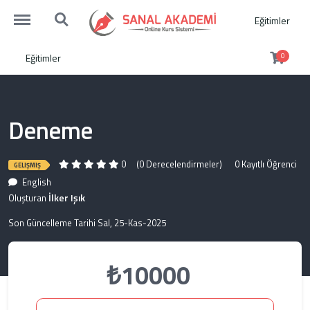
http://sanalakademi.demobul.com.tr/menu
http://sanalakademi.demobul.com.tr/search
Eğitimler
Eğitimler
0
Deneme
0
(0 Derecelendirmeler)
0 Kayıtlı Öğrenci
GELIŞMIŞ
English
İlker Işık
Oluşturan
Son Güncelleme Tarihi Sal, 25-Kas-2025
₺10000