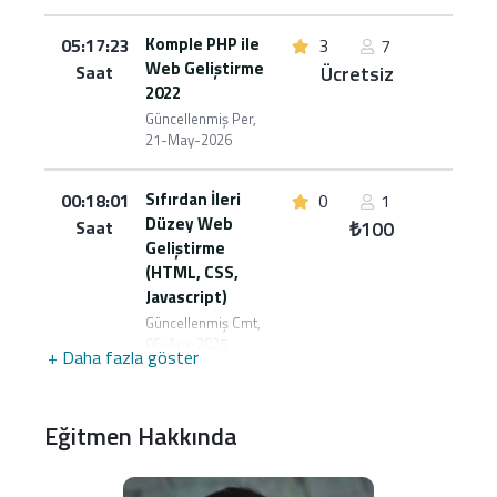
Komple PHP ile
05:17:23
3
7
Web Geliştirme
Saat
Ücretsiz
2022
Güncellenmiş Per,
21-May-2026
Sıfırdan İleri
00:18:01
0
1
Düzey Web
Saat
₺100
Geliştirme
(HTML, CSS,
Javascript)
Güncellenmiş Cmt,
06-Ara-2025
+ Daha fazla göster
Eğitmen Hakkında