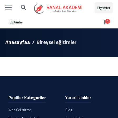
http://sanalakademi.demobul.com.tr/menu
http://sanalakademi.demobul.com.tr/search
Eğitimler
Eğitimler
0
Anasayfaa
Bireysel eğitimler
Popüler Kategoriler
Yararlı Linkler
Web Geliştirme
Blog