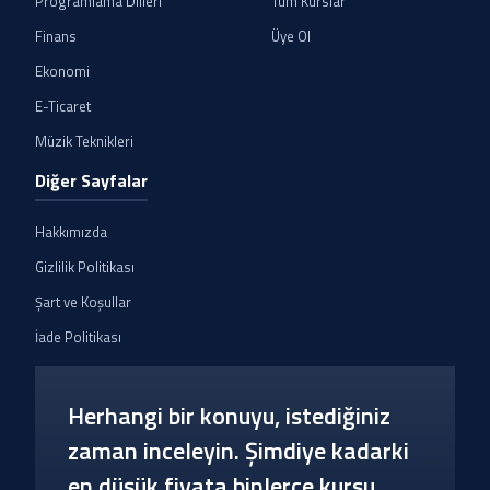
Programlama Dilleri
Tüm Kurslar
Finans
Üye Ol
Ekonomi
E-Ticaret
Müzik Teknikleri
Diğer Sayfalar
Hakkımızda
Gizlilik Politikası
Şart ve Koşullar
İade Politikası
Herhangi bir konuyu, istediğiniz
zaman inceleyin. Şimdiye kadarki
en düşük fiyata binlerce kursu