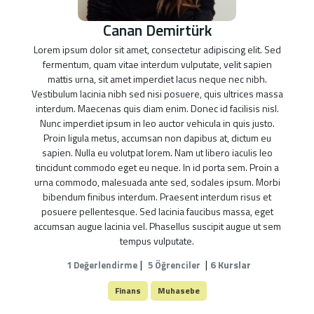
Canan Demirtürk
Lorem ipsum dolor sit amet, consectetur adipiscing elit. Sed
fermentum, quam vitae interdum vulputate, velit sapien
mattis urna, sit amet imperdiet lacus neque nec nibh.
Vestibulum lacinia nibh sed nisi posuere, quis ultrices massa
interdum. Maecenas quis diam enim. Donec id facilisis nisl.
Nunc imperdiet ipsum in leo auctor vehicula in quis justo.
Proin ligula metus, accumsan non dapibus at, dictum eu
sapien. Nulla eu volutpat lorem. Nam ut libero iaculis leo
tincidunt commodo eget eu neque. In id porta sem. Proin a
urna commodo, malesuada ante sed, sodales ipsum. Morbi
bibendum finibus interdum. Praesent interdum risus et
posuere pellentesque. Sed lacinia faucibus massa, eget
accumsan augue lacinia vel. Phasellus suscipit augue ut sem
tempus vulputate.
|
|
6 Kurslar
1 Değerlendirme
5 Öğrenciler
Finans
Muhasebe