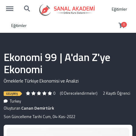
https://sanalakademi.demobul.com.tr/menu
https://sanalakademi.demobul.com.tr/search
Eğitimler
Eğitimler
0
Ekonomi 99 | A'dan Z'ye
Ekonomi
Örneklerle Türkiye Ekonomisi ve Analizi
0
(0 Derecelendirmeler)
2 Kayıtlı Öğrenci
GELIŞMIŞ
Turkey
Canan Demirtürk
Oluşturan
Son Güncelleme Tarihi Cum, 04-Kas-2022