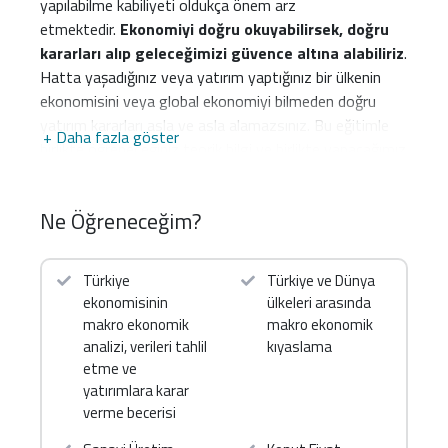
yapılabilme kabiliyeti oldukça önem arz
etmektedir.
Ekonomiyi doğru okuyabilirsek, doğru
kararları alıp geleceğimizi güvence altına alabiliriz
.
Hatta yaşadığınız veya yatırım yaptığınız bir ülkenin
ekonomisini veya global ekonomiyi bilmeden doğru
yatırım kararları asla ve asla alamazsınız. Bu eğitimle
+ Daha fazla göster
birlikte öğreneceğiniz teorik bilgi ve birlikte yapacağımız
örnek uygulamalar ile finansal piyasalara, ekonomik
gelişmelerin etkilerinin analizini öngörebilecek, geleceğe
Ne Öğreneceğim?
yönelik tahminler gerçekleştirebilecek ve en önemlisi
artık bir başkasının fikri ile değil tamamen kendi
kararlarınız ile yatırım yapabileceksiniz.
Türkiye
Türkiye ve Dünya
ekonomisinin
ülkeleri arasında
Bu eğitimde neler öğreneceksiniz?
makro ekonomik
makro ekonomik
Türkiye ekonomisinin makro ve mikro analizi,
analizi, verileri tahlil
kıyaslama
verileri tahlil etme ve yatırımlara karar verme
etme ve
becerisi
yatırımlara karar
verme becerisi
TÜİK ve TCMB gibi farklı kurumların düzenli
açıkladığı, 30 farklı makro ekonomik göstergenin