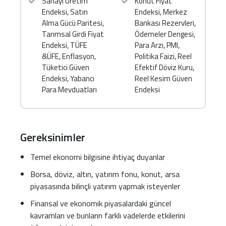
Sanayi Üretim
Konut Fiyat
ne anlama geldiğini ve nasıl yorumlanacağını
Endeksi, Satın
Endeksi, Merkez
Alma Gücü Paritesi,
Bankası Rezervleri,
Milli gelir, enflasyon oranları, dış borçlar, CDS,
Tarımsal Girdi Fiyat
Ödemeler Dengesi,
getiri verim eğrisi, merkez bankasının rezervleri
Endeksi, TÜFE
Para Arzı, PMI,
gibi bir çok önemli makroekonomik göstergenin
&ÜFE, Enflasyon,
Politika Faizi, Reel
yorumlanmasını, bu göstergelerde Türkiye’nin
Tüketici Güven
Efektif Döviz Kuru,
geçmişini, geleceğini ve Dünya ülkeleri ile
Endeksi, Yabancı
Reel Kesim Güven
kıyaslanmasını
Para Mevduatları
Endeksi
Konut fiyatlarının artacağını nasıl önceden tahmin
edebilirim, faizler düşerse nereye yatırım
yapmalıyım, borsada hangi sektörlere yatırım
Gereksinimler
yapılabilir, arsa mı, otomobil mi döviz mi almalı
mıyım? gibi hayatınızla ilgili çok temel soruların
Temel ekonomi bilgisine ihtiyaç duyanlar
cevaplarını bu eğitimde bulacaksınız.
Borsa, döviz, altın, yatırım fonu, konut, arsa
piyasasında bilinçli yatırım yapmak isteyenler
Kısacası bu eğitim sayesinde edindiğiniz
kazançlarla gerek şirketinizin gelirini, gerekse
Finansal ve ekonomik piyasalardaki güncel
evinizin refahını arttıracağınıza ve artık kimseye
kavramları ve bunların farklı vadelerde etkilerini
ihtiyaç duymadan ister uzun ister kısa vadeli