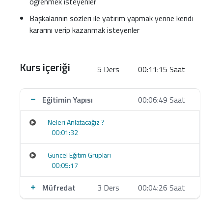
öğrenmek isteyenler
yatırıma hazır olacağınıza inanıyorum.
Başkalarının sözleri ile yatırım yapmak yerine kendi
Bu eğitim sizlerin temel ekonomik verileri çok daha iyi
kararını verip kazanmak isteyenler
kavrayabilmeniz adına her ekonomik indikatör için önce
ilgili endeksin tanım ve açıklaması, ardından neyi, nasıl
etkileyeceği ve nasıl yorumlanması gerektiğini, ilgili
Kurs içeriği
5 Ders
00:11:15 Saat
dönem içerisindeki güncel grafik veya veri kaynağı ve
bunu açıklayan kurumun ve periyodunun bilgisi ve son
olarak medyada yer alan haber örnekleriyle nasıl
Eğitimin Yapısı
00:06:49 Saat
yorumlanması gerektiğini içeren bir metodoloji ile
hazırlanmıştır.
Neleri Anlatacağız ?
00:01:32
Güncel Eğitim Grupları
00:05:17
Müfredat
3 Ders
00:04:26 Saat