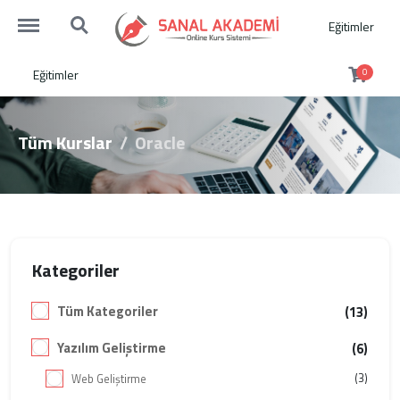
https://sanalakademi.demobul.com.tr/menu
https://sanalakademi.demobul.com.tr/search
Eğitimler
Eğitimler
0
Tüm Kurslar
Oracle
Kategoriler
Tüm Kategoriler
(13)
Yazılım Geliştirme
(6)
(3)
Web Geliştirme