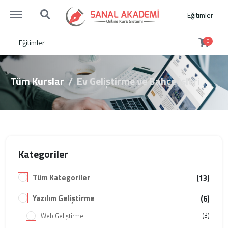
https://sanalakademi.demobul.com.tr/menu
https://sanalakademi.demobul.com.tr/search
Eğitimler
Eğitimler
0
Tüm Kurslar
Ev Geliştirme ve Bahçe İşleri
Kategoriler
Tüm Kategoriler
(13)
Yazılım Geliştirme
(6)
(3)
Web Geliştirme