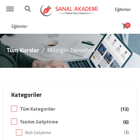
https://sanalakademi.demobul.com.tr/menu
https://sanalakademi.demobul.com.tr/search
Eğitimler
Eğitimler
0
Tüm Kurslar
Müziğin Temelleri
Kategoriler
Tüm Kategoriler
(13)
Yazılım Geliştirme
(6)
(3)
Web Geliştirme