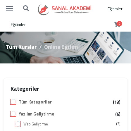
https://sanalakademi.demobul.com.tr/menu
https://sanalakademi.demobul.com.tr/search
Eğitimler
Eğitimler
0
Tüm Kurslar
Online Eğitim
Kategoriler
Tüm Kategoriler
(13)
Yazılım Geliştirme
(6)
(3)
Web Geliştirme