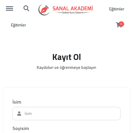
http://sanalakademi.demobul.com.tr/menu
http://sanalakademi.demobul.com.tr/search
Eğitimler
Eğitimler
0
Kayıt Ol
Kaydolun ve öğrenmeye başlayın
İsim
Soyisim