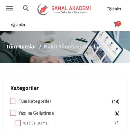
http://sanalakademi.demobul.com.tr/menu
http://sanalakademi.demobul.com.tr/search
Eğitimler
Eğitimler
0
Tüm Kurslar
Nakit Yönetimi Araçları
Kategoriler
Tüm Kategoriler
(13)
Yazılım Geliştirme
(6)
(3)
Web Geliştirme