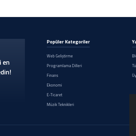
Popüler Kategoriler
Y
Web Geliştirme
B
i en
Programlama Dilleri
Tü
din!
Finans
Üy
Ekonomi
E-Ticaret
Müzik Teknikleri