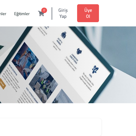
Üye
Giriş
0
mler
Eğitimler
Ol
Yap