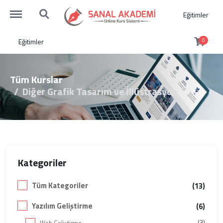
http://sanalakademi.demobul.com.tr/menu
http://sanalakademi.demobul.com.tr/search
Eğitimler
Eğitimler
0
Tüm Kurslar
Diğer Grafik Tasarım ve İllüstrasyon
Kategoriler
Tüm Kategoriler
(13)
Yazılım Geliştirme
(6)
(3)