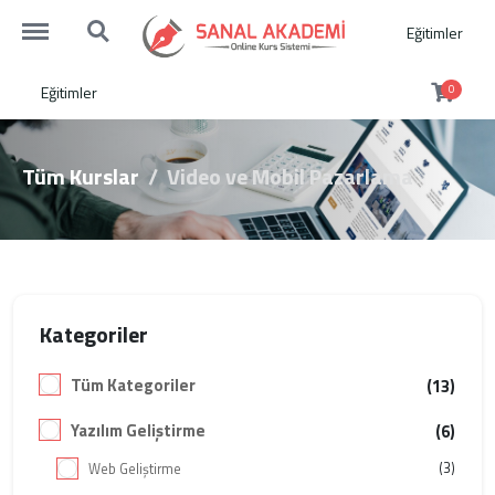
http://sanalakademi.demobul.com.tr/menu
http://sanalakademi.demobul.com.tr/search
Eğitimler
Eğitimler
0
Tüm Kurslar
Video ve Mobil Pazarlama
Kategoriler
Tüm Kategoriler
(13)
Yazılım Geliştirme
(6)
(3)
Web Geliştirme