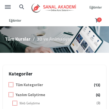
http://sanalakademi.demobul.com.tr/menu
http://sanalakademi.demobul.com.tr/search
Eğitimler
Eğitimler
0
Tüm Kurslar
3D ve Animasyon
Kategoriler
Tüm Kategoriler
(13)
Yazılım Geliştirme
(6)
(3)
Web Geliştirme