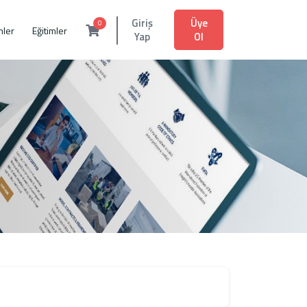
Üye
Giriş
0
mler
Eğitimler
Ol
Yap