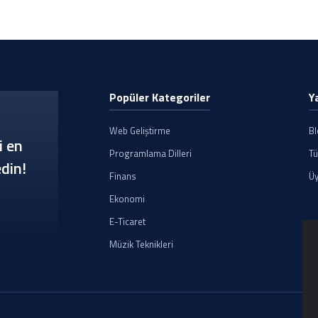
Popüler Kategoriler
Y
Web Geliştirme
B
i en
Programlama Dilleri
Tü
din!
Finans
Üy
Ekonomi
E-Ticaret
Müzik Teknikleri