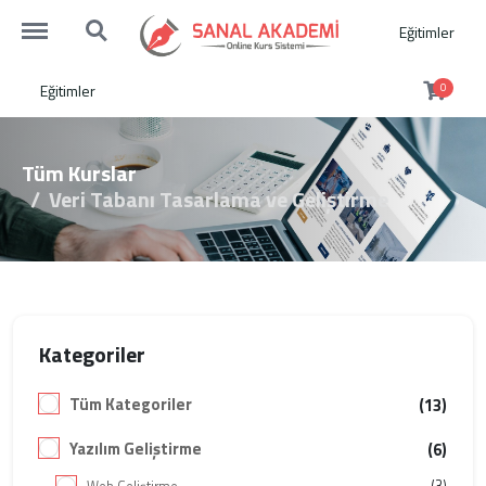
http://sanalakademi.demobul.com.tr/menu
http://sanalakademi.demobul.com.tr/search
Eğitimler
Eğitimler
0
Tüm Kurslar
Veri Tabanı Tasarlama ve Geliştirme
Kategoriler
Tüm Kategoriler
(13)
Yazılım Geliştirme
(6)
(3)