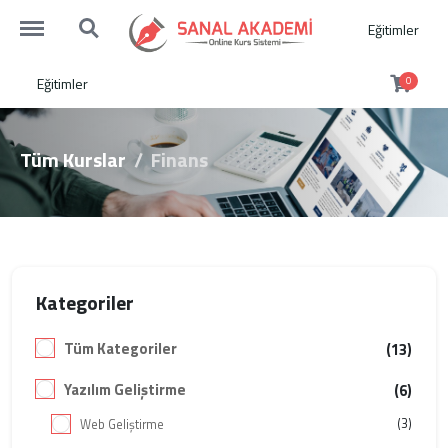
http://sanalakademi.demobul.com.tr/menu
http://sanalakademi.demobul.com.tr/search
Eğitimler
Eğitimler
0
Tüm Kurslar
Finans
Kategoriler
Tüm Kategoriler
(13)
Yazılım Geliştirme
(6)
(3)
Web Geliştirme